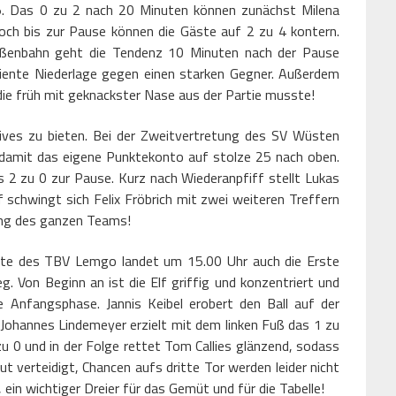
5. Das 0 zu 2 nach 20 Minuten können zunächst Milena
noch bis zur Pause können die Gäste auf 2 zu 4 kontern.
ßenbahn geht die Tendenz 10 Minuten nach der Pause
diente Niederlage gegen einen starken Gegner. Außerdem
ie früh mit geknackster Nase aus der Partie musste!
ives zu bieten. Bei der Zweitvertretung des SV Wüsten
 damit das eigene Punktekonto auf stolze 25 nach oben.
s 2 zu 0 zur Pause. Kurz nach Wiederanpfiff stellt Lukas
 schwingt sich Felix Fröbrich mit zwei weiteren Treffern
tung des ganzen Teams!
ote des TBV Lemgo landet um 15.00 Uhr auch die Erste
. Von Beginn an ist die Elf griffig und konzentriert und
e Anfangsphase. Jannis Keibel erobert den Ball auf der
 Johannes Lindemeyer erzielt mit dem linken Fuß das 1 zu
u 0 und in der Folge rettet Tom Callies glänzend, sodass
t verteidigt, Chancen aufs dritte Tor werden leider nicht
 ein wichtiger Dreier für das Gemüt und für die Tabelle!