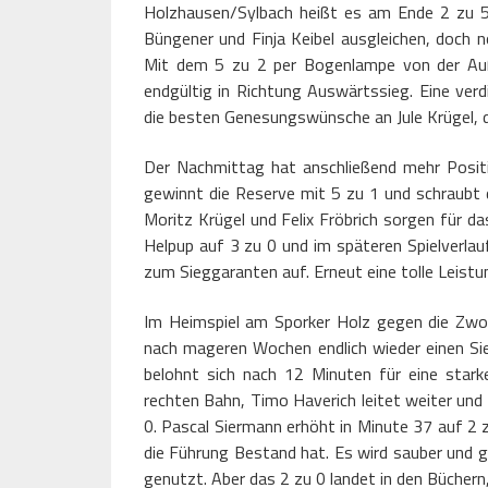
Holzhausen/Sylbach heißt es am Ende 2 zu 
Büngener und Finja Keibel ausgleichen, doch 
Mit dem 5 zu 2 per Bogenlampe von der Au
endgültig in Richtung Auswärtssieg. Eine ver
die besten Genesungswünsche an Jule Krügel, d
Der Nachmittag hat anschließend mehr Posit
gewinnt die Reserve mit 5 zu 1 und schraubt
Moritz Krügel und Felix Fröbrich sorgen für da
Helpup auf 3 zu 0 und im späteren Spielverlauf
zum Sieggaranten auf. Erneut eine tolle Leis
Im Heimspiel am Sporker Holz gegen die Zw
nach mageren Wochen endlich wieder einen Sieg
belohnt sich nach 12 Minuten für eine stark
rechten Bahn, Timo Haverich leitet weiter und
0. Pascal Siermann erhöht in Minute 37 auf 2 z
die Führung Bestand hat. Es wird sauber und gu
genutzt. Aber das 2 zu 0 landet in den Büchern,