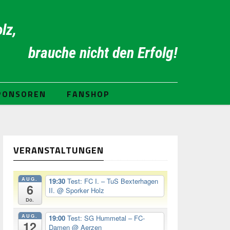
lz,
brauche nicht den Erfolg!
PONSOREN
FANSHOP
VERANSTALTUNGEN
AUG.
19:30
Test: FC I. – TuS Bexterhagen
6
II.
@ Sporker Holz
Do.
AUG.
19:00
Test: SG Hummetal – FC-
12
Damen
@ Aerzen